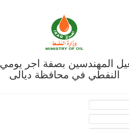
غيل المهندسين بصفة اجر يوم
النفطي في محافظة ديالى